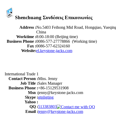
Shenchuang Συνδέσεις Επικοινωνίες
Address :
No.5403 Feihong Mid Road, Hongqiao, Yueqin
China
Worktime :
8:00-18:00 (Beijing time)
Business Phone :
0086-577-27778866
(Working time)
Fax :
0086-577-62324160
Website:
el.keystone-jacks.com
International Trade 1
Contact Person :
Miss. Jenny
Job Title :
Sales Manager
Business Phone :
+86-15129531908
Msn :
jenny@keystone-jacks.com
Skype :
gtnligting
Yahoo :
QQ :
513383803
Email :
jenny@keystone-jacks.com