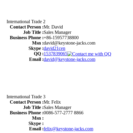
International Trade 2
Contact Person :
Mr. David
Job Title :
Sales Manager
Business Phone :
+86-15957738800
Msn :
david@keystone-jacks.com
Skype :
david21cen
QQ :
1537839065
Email :
david@keystone-jacks.com
International Trade 3
Contact Person :
Mr. Felix
Job Title :
Sales Manager
Business Phone :
0086-577-2777 8866
Msn :
Skype :
Email :
felix@keystone-jacks.com