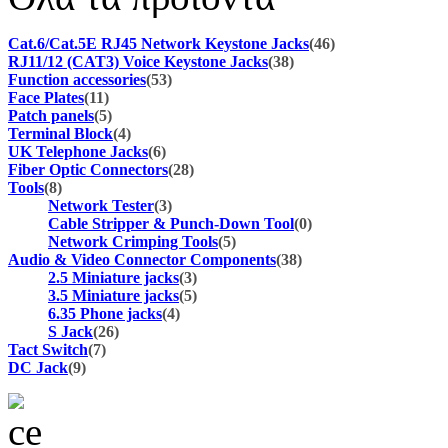
Cat.6/Cat.5E RJ45 Network Keystone Jacks
(46)
RJ11/12 (CAT3) Voice Keystone Jacks
(38)
Function accessories
(53)
Face Plates
(11)
Patch panels
(5)
Terminal Block
(4)
UK Telephone Jacks
(6)
Fiber Optic Connectors
(28)
Tools
(8)
Network Tester
(3)
Cable Stripper & Punch-Down Tool
(0)
Network Crimping Tools
(5)
Audio & Video Connector Components
(38)
2.5 Miniature jacks
(3)
3.5 Miniature jacks
(5)
6.35 Phone jacks
(4)
S Jack
(26)
Tact Switch
(7)
DC Jack
(9)