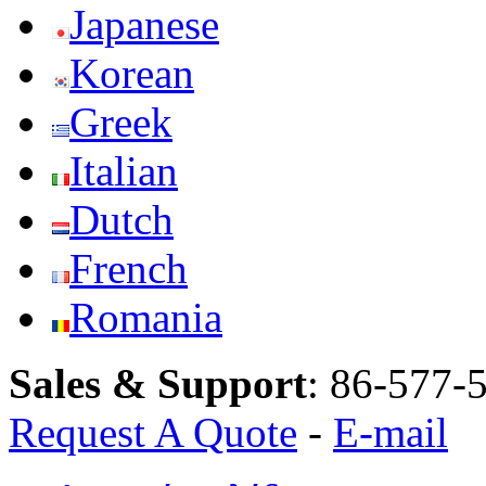
Japanese
Korean
Greek
Italian
Dutch
French
Romania
Sales & Support
:
86-577-
Request A Quote
-
E-mail